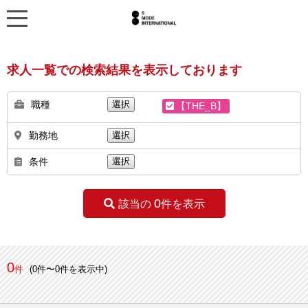
求人一覧での検索結果を表示しております
職種
選択
【THE_B】
勤務地
選択
条件
選択
0
該当の
件を表示
0
件
(0件〜0件を表示中)